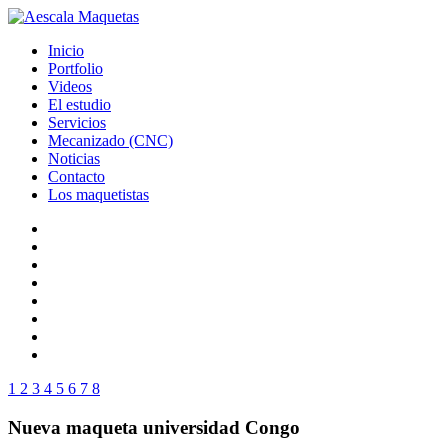
Inicio
Portfolio
Videos
El estudio
Servicios
Mecanizado (CNC)
Noticias
Contacto
Los maquetistas
1
2
3
4
5
6
7
8
Nueva maqueta universidad Congo