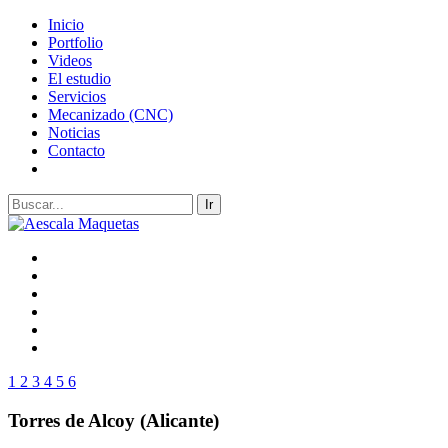
Inicio
Portfolio
Videos
El estudio
Servicios
Mecanizado (CNC)
Noticias
Contacto
1
2
3
4
5
6
Torres de Alcoy (Alicante)