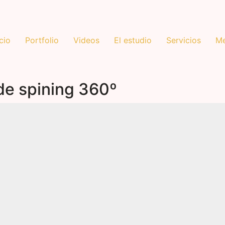
icio
Portfolio
Videos
El estudio
Servicios
Me
de spining 360º