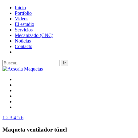
Inicio
Portfolio
Videos
El estudio
Servicios
Mecanizado (CNC)
Noticias
Contacto
1
2
3
4
5
6
Maqueta ventilador túnel